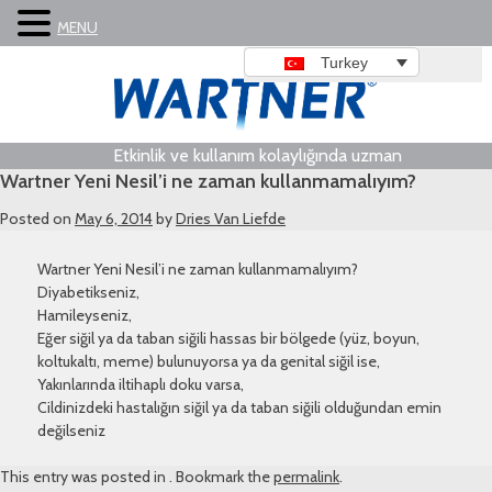
MENU
Turkey
Etkinlik ve kullanım kolaylığında uzman
Wartner Yeni Nesil’i ne zaman kullanmamalıyım?
Posted on
May 6, 2014
by
Dries Van Liefde
Wartner Yeni Nesil’i ne zaman kullanmamalıyım?
Diyabetikseniz,
Hamileyseniz,
Eğer siğil ya da taban siğili hassas bir bölgede (yüz, boyun,
koltukaltı, meme) bulunuyorsa ya da genital siğil ise,
Yakınlarında iltihaplı doku varsa,
Cildinizdeki hastalığın siğil ya da taban siğili olduğundan emin
değilseniz
This entry was posted in . Bookmark the
permalink
.